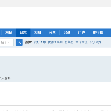
淘帖
日志
相册
分享
记录
门户
排行榜
热搜:
就好医用
优德医药网
特美特
宣传大使
长沙就好
帖子
搜
索
个人资料