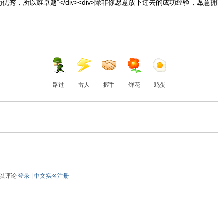
是“因为优秀，所以难卓越”</div><div>除非你愿意放下过去的成功经验，愿
路过
雷人
握手
鲜花
鸡蛋
以评论
登录
|
中文实名注册