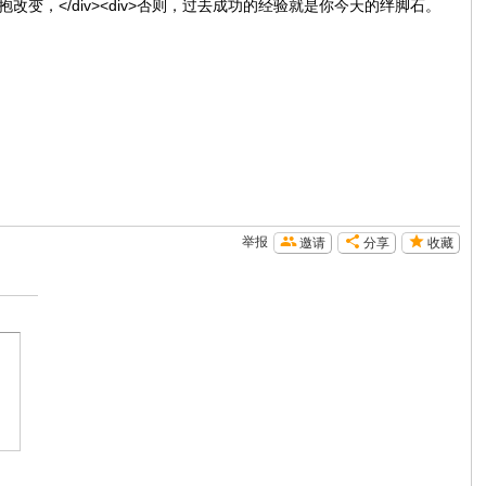
意拥抱改变，</div><div>否则，过去成功的经验就是你今天的绊脚石。
举报
邀请
分享
收藏