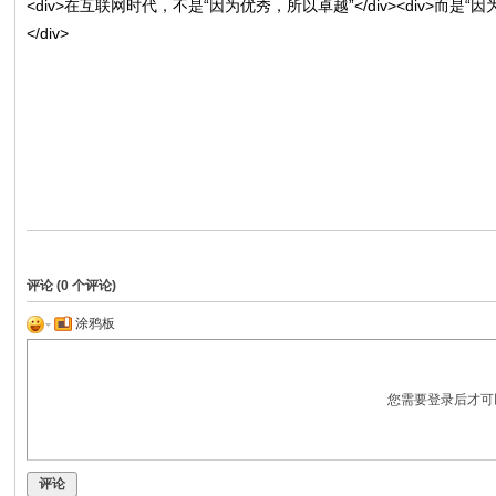
<div>在互联网时代，不是“因为优秀，所以卓越”</div><div>而
氢
</div>
效
果
德
氢
见
证
评论 (
0
个评论)
涂鸦板
您需要登录后才可
评论