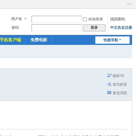
切
换
用户名
自动登录
找回密码
到
窄
密码
中文实名注册
登录
版
手机客户端
免费电影
快捷导航
收听TA
加为好友
发送消息