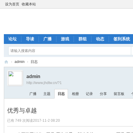
设为首页
收藏本站
论坛
导读
广播
游戏
群组
动态
签到系统
›
admin
›
日志
德
admin
氢
http://www.jhdtw.cn/?1
氢
广播
主题
日志
相册
记录
分享
留言板
气
氢
优秀与卓越
氧
已有 749 次阅读
2017-11-2 08:20
机
德