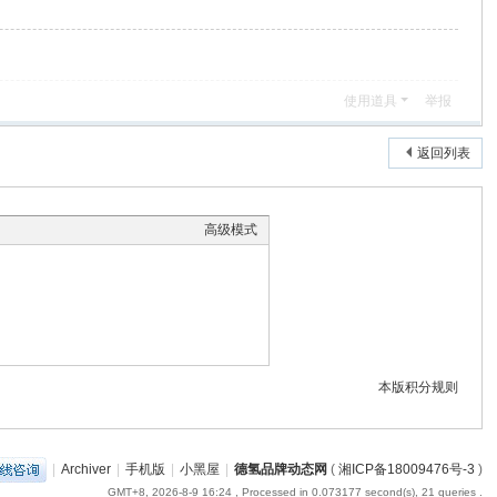
使用道具
举报
返回列表
高级模式
本版积分规则
|
Archiver
|
手机版
|
小黑屋
|
德氢品牌动态网
(
湘ICP备18009476号-3
)
GMT+8, 2026-8-9 16:24
, Processed in 0.073177 second(s), 21 queries .