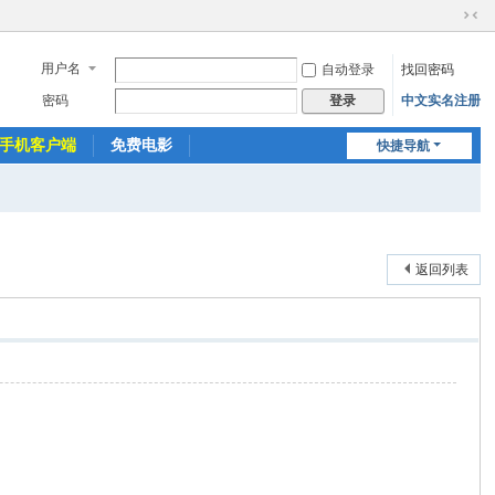
切
换
用户名
自动登录
找回密码
到
窄
密码
中文实名注册
登录
版
手机客户端
免费电影
快捷导航
返回列表