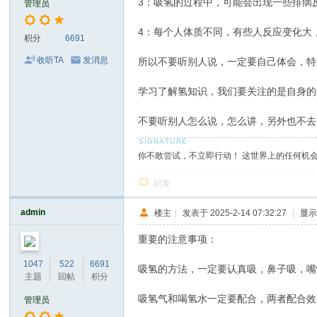
3：吸氢的过程中，可能会出现一些排病
管理员
氢
4：每个人体质不同，有些人反应变化大
效
积分
6691
果
收听TA
发消息
所以不要听别人说，一定要自己体会，特
德
学习了解氢知识，我们要关注的是自身的
氢
见
不要听别人怎么说，怎么讲，另外也不去
证
你不敢尝试，不立即行动！ 这世界上的任何机
回复
admin
楼主
|
发表于 2025-2-14 07:32:27
|
显
重要的注意事项：
1047
522
6691
吸氢的方法，一定要认真吸，鼻子吸，嘴
主题
回帖
积分
吸氢气和喝氢水一定要配合，两者配合效
管理员