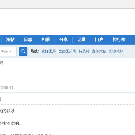
淘帖
日志
相册
分享
记录
门户
排行榜
热搜:
就好医用
优德医药网
特美特
宣传大使
长沙就好
帖子
搜
问题
索
复制链接]
层
接的联系
直接治病的。