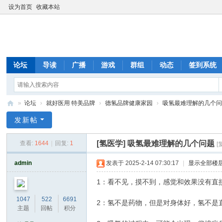
设为首页
收藏本站
论坛
导读
广播
游戏
群组
动态
签到系统
»
论坛
›
就好医用 特美品牌
›
德氢品牌健康家园
›
吸氢最难理解的几个
德
发新帖
氢
[氢医学]
吸氢最难理解的几个问题
查看:
1644
|
回复:
1
[
氢
气
admin
发表于 2025-2-14 07:30:17
|
显示全部楼
氢
1：看不见，摸不到，感觉和效果没有直
氧
1047
522
6691
2：氢不是药物，但是对身体好，氢不是
机
主题
回帖
积分
德